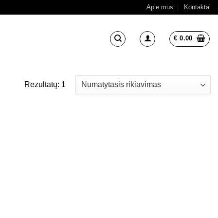
Apie mus
Kontaktai
€
0.00
Rezultatų: 1