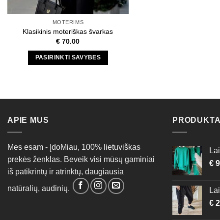
MOTERIMS
Klasikinis moteriškas švarkas
€
70.00
PASIRINKTI SAVYBES
This
product
has
multiple
variants.
APIE MUS
PRODUKTA
The
options
Mes esam - ĮdoMiau, 100% lietuviškas
may
Lai
prekės ženklas. Beveik visi mūsų gaminiai
be
€
9
chosen
iš patikrintų ir atrinktų, daugiausia
on
natūralių, audinių.
Lai
the
€
2
product
page