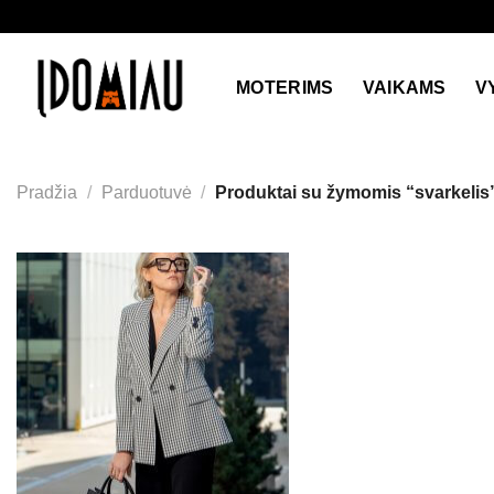
Skip
to
content
MOTERIMS
VAIKAMS
V
Pradžia
/
Parduotuvė
/
Produktai su žymomis “svarkelis