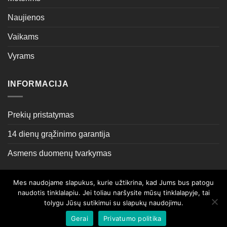
Naujienos
Vaikams
Vyrams
INFORMACIJA
Prekių pristatymas
14 dienų grąžinimo garantija
Asmens duomenų tvarkymas
Mes naudojame slapukus, kurie užtikrina, kad Jums bus patogu
Sprendimas:
ML Grupė
naudotis tinklalapiu. Jei toliau naršysite mūsų tinklalapyje, tai
tolygu Jūsų sutikimui su slapukų naudojimu.
APIE MUS
KONTAKTAI
Gerai
Privatumo politika
© UAB Aukim kartu 2026