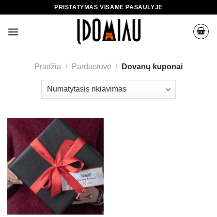
Skip
PRISTATYMAS VISAME PASAULYJE
to
content
Pradžia
/
Parduotuvė
/
Dovanų kuponai