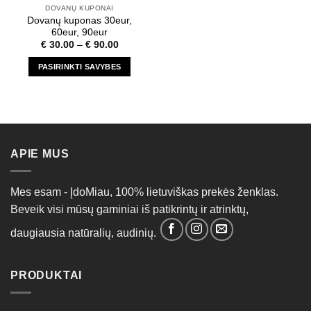
DOVANŲ KUPONAI
Dovanų kuponas 30eur,
60eur, 90eur
€
30.00
–
€
90.00
PASIRINKTI SAVYBES
This
product
has
multiple
variants.
APIE MUS
The
options
may
Mes esam - ĮdoMiau, 100% lietuviškas prekės ženklas.
be
Beveik visi mūsų gaminiai iš patikrintų ir atrinktų,
chosen
on
daugiausia natūralių, audinių.
the
product
page
PRODUKTAI