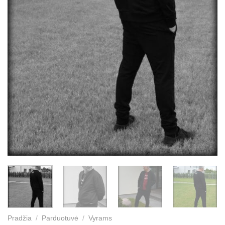
Pradžia
/
Parduotuvė
/
Vyrams