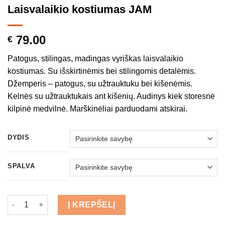
Laisvalaikio kostiumas JAM
79.00
€
Patogus, stilingas, madingas vyriškas laisvalaikio
kostiumas. Su išskirtinėmis bei stilingomis detalėmis.
Džemperis – patogus, su užtrauktuku bei kišenėmis.
Kelnės su užtrauktukais ant kišenių. Audinys kiek storesnė
kilpinė medvilnė. Marškinėliai parduodami atskirai.
DYDIS
SPALVA
produkto kiekis: Laisvalaikio kostiumas JAM
Į KREPŠELĮ