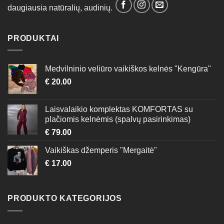
daugiausia natūralių, audinių.
chosen
chosen
on
on
the
the
PRODUKTAI
product
product
page
page
Medvilninio veliūro vaikiškos kelnės "Kengūra"
€
20.00
Laisvalaikio komplektas KOMFORTAS su
plačiomis kelnėmis (spalvų pasirinkimas)
€
79.00
Vaikiškas džemperis "Mergaitė"
€
17.00
PRODUKTO KATEGORIJOS