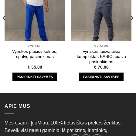
VYRAMS
VYRAMS
Vyriškos plačios kelnės,
Vyriškas laisvalaikio
spalvų pasirinkimas
komplektas BASIC spalvų
pasirinkimas
€
35.00
€
70.00
PASIRINKTI SAVYBES
PASIRINKTI SAVYBES
This
This
product
product
has
has
multiple
multiple
APIE MUS
variants.
variants.
The
The
options
options
Mes esam - ĮdoMiau, 100% lietuviškas prekės ženklas.
may
may
Beveik visi mūsų gaminiai iš patikrintų ir atrinktų,
be
be