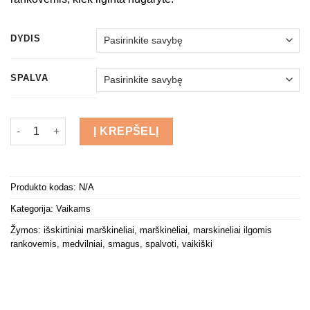
DYDIS
SPALVA
produkto kiekis: Įdomiau marškinėliai
Į KREPŠELĮ
Produkto kodas:
N/A
Kategorija:
Vaikams
Žymos:
išskirtiniai marškinėliai
,
marškinėliai
,
marskineliai ilgomis
rankovemis
,
medvilniai
,
smagus
,
spalvoti
,
vaikiški