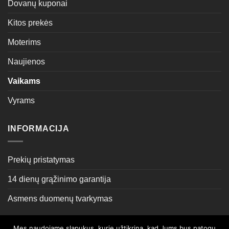
Dovanų kuponai
Kitos prekės
Moterims
Naujienos
Vaikams
Vyrams
INFORMACIJA
Prekių pristatymas
14 dienų grąžinimo garantija
Asmens duomenų tvarkymas
Mes naudojame slapukus, kurie užtikrina, kad Jums bus patogu