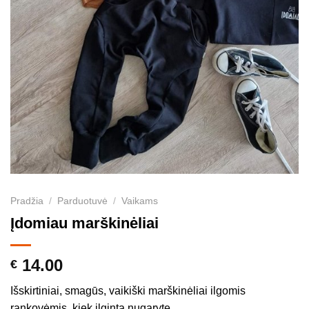
Pradžia
/
Parduotuvė
/
Vaikams
Įdomiau marškinėliai
14.00
€
Išskirtiniai, smagūs, vaikiški marškinėliai ilgomis
rankovėmis, kiek ilginta nugaryte.