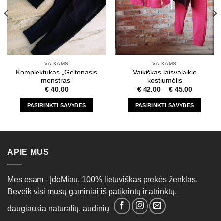
VAIKAMS
VAIKAMS
Komplektukas „Geltonasis
Vaikiškas laisvalaikio
monstras”
kostiumėlis
€
40.00
€
42.00
–
€
45.00
PASIRINKTI SAVYBES
PASIRINKTI SAVYBES
This
This
product
product
has
has
multiple
multiple
APIE MUS
variants.
variants.
The
The
options
options
Mes esam - ĮdoMiau, 100% lietuviškas prekės ženklas.
may
may
Beveik visi mūsų gaminiai iš patikrintų ir atrinktų,
be
be
daugiausia natūralių, audinių.
chosen
chosen
on
on