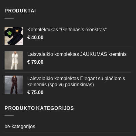
the
the
PRODUKTAI
product
product
page
page
Komplektukas "Geltonasis monstras"
€
40.00
Laisvalaikio komplektas JAUKUMAS kreminis
€
79.00
Laisvalaikio komplektas Elegant su plačiomis
kelnėmis (spalvų pasirinkimas)
€
75.00
PRODUKTO KATEGORIJOS
be-kategorijos