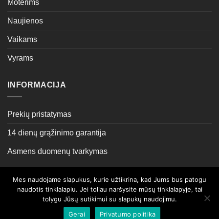
Moterims
Naujienos
Vaikams
Vyrams
INFORMACIJA
Prekių pristatymas
14 dienų grąžinimo garantija
Asmens duomenų tvarkymas
Mes naudojame slapukus, kurie užtikrina, kad Jums bus patogu
Sprendimas:
ML Grupė
naudotis tinklalapiu. Jei toliau naršysite mūsų tinklalapyje, tai
tolygu Jūsų sutikimui su slapukų naudojimu.
APIE MUS
KONTAKTAI
Gerai
Privatumo politika
© UAB Aukim kartu 2026