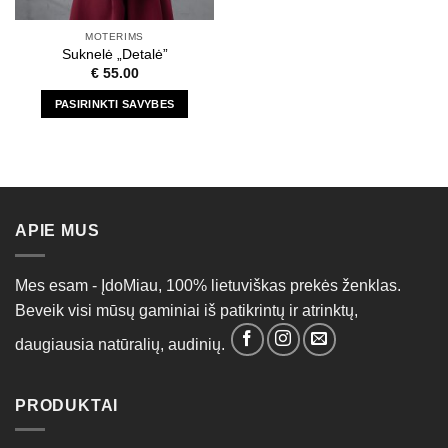
MOTERIMS
Suknelė „Detalė”
€
55.00
PASIRINKTI SAVYBES
This
product
has
multiple
variants.
APIE MUS
The
options
may
Mes esam - ĮdoMiau, 100% lietuviškas prekės ženklas.
be
Beveik visi mūsų gaminiai iš patikrintų ir atrinktų,
chosen
on
daugiausia natūralių, audinių.
the
product
page
PRODUKTAI