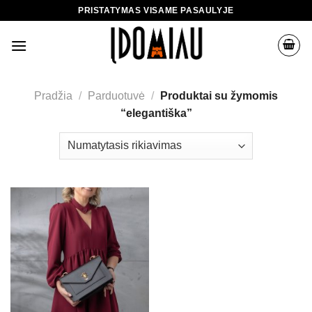
Skip
PRISTATYMAS VISAME PASAULYJE
to
content
Pradžia
/
Parduotuvė
/
Produktai su žymomis
“elegantiška”