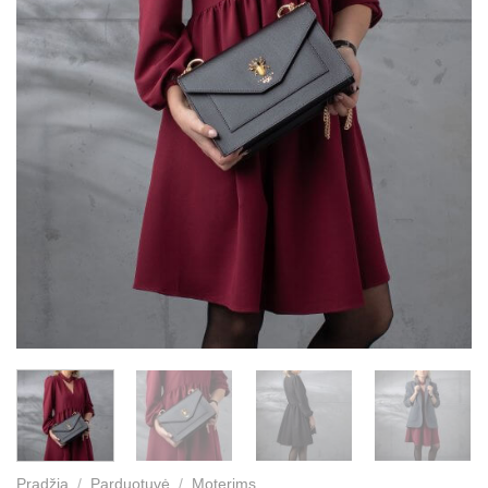
Pradžia
/
Parduotuvė
/
Moterims