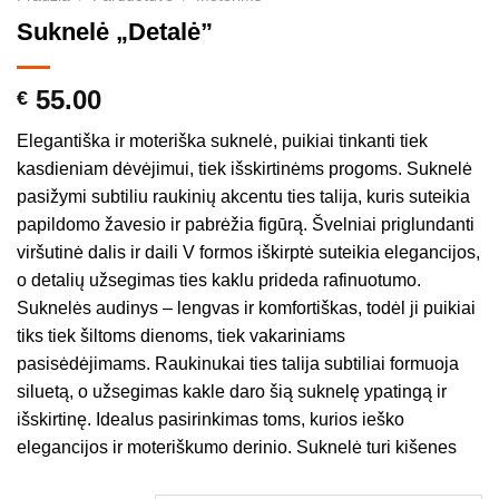
Suknelė „Detalė”
55.00
€
Elegantiška ir moteriška suknelė, puikiai tinkanti tiek
kasdieniam dėvėjimui, tiek išskirtinėms progoms. Suknelė
pasižymi subtiliu raukinių akcentu ties talija, kuris suteikia
papildomo žavesio ir pabrėžia figūrą. Švelniai priglundanti
viršutinė dalis ir daili V formos iškirptė suteikia elegancijos,
o detalių užsegimas ties kaklu prideda rafinuotumo.
Suknelės audinys – lengvas ir komfortiškas, todėl ji puikiai
tiks tiek šiltoms dienoms, tiek vakariniams
pasisėdėjimams. Raukinukai ties talija subtiliai formuoja
siluetą, o užsegimas kakle daro šią suknelę ypatingą ir
išskirtinę. Idealus pasirinkimas toms, kurios ieško
elegancijos ir moteriškumo derinio. Suknelė turi kišenes