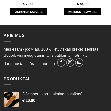
€
79.00
€
45.00
PASIRINKTI SAVYBES
PASIRINKTI SAVYBES
This
This
product
product
has
has
multiple
multiple
APIE MUS
variants.
variants.
The
The
options
options
Mes esam - ĮdoMiau, 100% lietuviškas prekės ženklas.
may
may
Beveik visi mūsų gaminiai iš patikrintų ir atrinktų,
be
be
daugiausia natūralių, audinių.
chosen
chosen
on
on
the
the
PRODUKTAI
product
product
page
page
Džemperiukas "Laimingas vaikas"
€
16.00