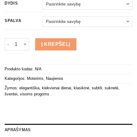
DYDIS
SPALVA
produkto kiekis: Suknelė "Detalė"
Į KREPŠELĮ
Produkto kodas:
N/A
Kategorijos:
Moterims
,
Naujienos
Žymos:
elegantiška
,
kiekvienai dienai
,
klasikinė
,
subtili
,
suknelė
,
šventei
,
visoms progoms
APRAŠYMAS