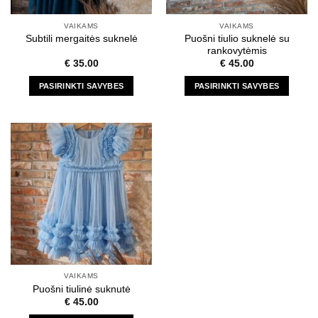
VAIKAMS
VAIKAMS
Puošni tiulio suknelė su
Subtili mergaitės suknelė
rankovytėmis
€
35.00
€
45.00
PASIRINKTI SAVYBES
PASIRINKTI SAVYBES
This
This
product
product
has
has
multiple
multiple
variants.
variants.
The
The
options
options
may
may
be
be
chosen
chosen
on
on
the
the
VAIKAMS
product
product
Puošni tiulinė suknutė
page
page
€
45.00