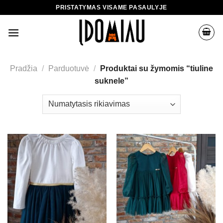
Skip
PRISTATYMAS VISAME PASAULYJE
to
content
Pradžia
/
Parduotuvė
/
Produktai su žymomis “tiuline
suknele”