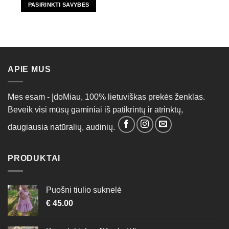
PASIRINKTI SAVYBES
This
product
has
multiple
variants.
APIE MUS
The
options
may
Mes esam - ĮdoMiau, 100% lietuviškas prekės ženklas.
be
Beveik visi mūsų gaminiai iš patikrintų ir atrinktų,
chosen
on
daugiausia natūralių, audinių.
the
product
page
PRODUKTAI
Puošni tiulio suknelė
€
45.00