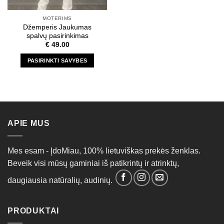
MOTERIMS
Džemperis Jaukumas
spalvų pasirinkimas
€
49.00
PASIRINKTI SAVYBES
This
product
has
multiple
variants.
APIE MUS
The
options
may
Mes esam - ĮdoMiau, 100% lietuviškas prekės ženklas.
be
Beveik visi mūsų gaminiai iš patikrintų ir atrinktų,
chosen
on
daugiausia natūralių, audinių.
the
product
page
PRODUKTAI