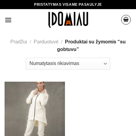
Skip
PRISTATYMAS VISAME PASAULYJE
to
content
Pradžia
/
Parduotuvė
/
Produktai su žymomis “su
gobtuvu”