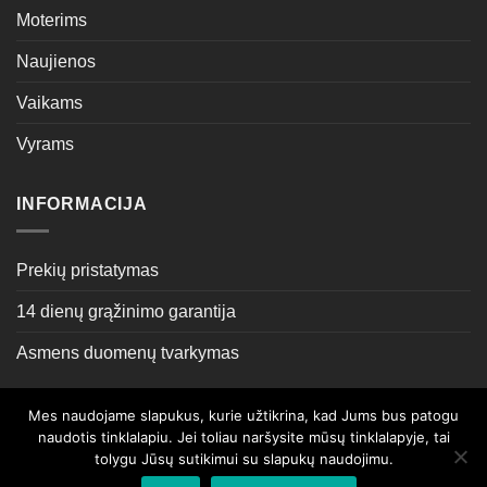
Moterims
Naujienos
Vaikams
Vyrams
INFORMACIJA
Prekių pristatymas
14 dienų grąžinimo garantija
Asmens duomenų tvarkymas
Mes naudojame slapukus, kurie užtikrina, kad Jums bus patogu
Sprendimas:
ML Grupė
naudotis tinklalapiu. Jei toliau naršysite mūsų tinklalapyje, tai
tolygu Jūsų sutikimui su slapukų naudojimu.
APIE MUS
KONTAKTAI