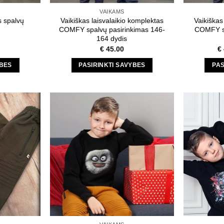
t
product
VAIKAMS
page
 spalvų
Vaikiškas laisvalaikio komplektas
Vaikiškas
COMFY spalvų pasirinkimas 146-
COMFY sp
164 dydis
€
45.00
€
YBES
PASIRINKTI SAVYBES
PAS
This
t
product
has
e
multiple
s.
variants.
The
s
options
may
be
n
chosen
on
the
t
product