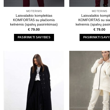
MOTERIMS
MOTERIMS
Laisvalaikio komplektas
Laisvalaikio kompl
KOMFORTAS su plačiomis
KOMFORTAS su sia
kelnėmis (spalvų pasirinkimas)
kelnėmis (spalvų pasi
€
79.00
€
79.00
PASIRINKTI SAVYBES
PASIRINKTI SAV
This
This
product
produc
has
has
multiple
multipl
variants.
variant
The
The
options
option
may
may
be
be
chosen
chose
on
on
the
the