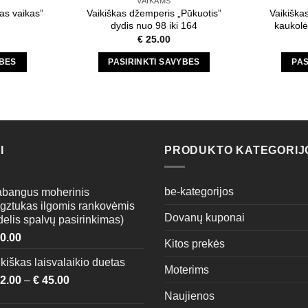
VAIKAMS
page
as vaikas”
Vaikiškas džemperis „Pūkuotis”
Vaikiška
dydis nuo 98 iki 164
kaukolė
€
25.00
YBES
PASIRINKTI SAVYBES
PAS
This
t
product
has
e
multiple
s.
variants.
I
PRODUKTO KATEGORIJ
The
s
options
may
be-kategorijos
abangus moherinis
be
gztukas ilgomis rankovėmis
Dovanų kuponai
delis spalvų pasirinkimas)
n
chosen
on
0.00
Kitos prekės
the
kiškas laisvalaikio duetas
t
product
Moterims
2.00
–
€
45.00
page
Naujienos