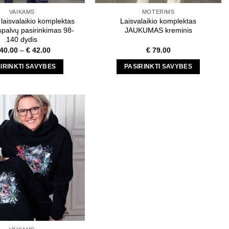
product
product
VAIKAMS
MOTERIMS
page
page
 laisvalaikio komplektas
Laisvalaikio komplektas
alvų pasirinkimas 98-
JAUKUMAS kreminis
140 dydis
40.00
–
€
42.00
€
79.00
IRINKTI SAVYBES
PASIRINKTI SAVYBES
This
This
product
product
has
has
multiple
multiple
variants.
variants.
The
The
options
options
may
may
be
be
chosen
chosen
on
on
the
the
product
product