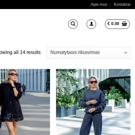
Apie mus
Kontaktai
€
0.00
wing all 14 results