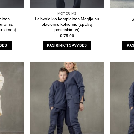
MOTERIMS
ektas
Laisvalaikio komplektas Magija su
Š
uromis
plačiomis kelnėmis (spalvų
rinkimas)
pasirinkimas)
€
75.00
YBES
PASIRINKTI SAVYBES
PAS
This
t
product
has
e
multiple
s.
variants.
The
s
options
may
be
n
chosen
on
the