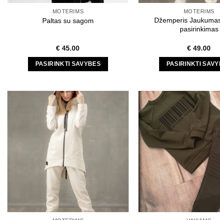
product
produc
MOTERIMS
MOTERIMS
page
page
Džemperis Jaukumas
Paltas su sagom
pasirinkimas
€
45.00
€
49.00
PASIRINKTI SAVYBES
PASIRINKTI SAV
This
This
product
produc
has
has
multiple
multipl
variants.
variant
The
The
options
option
may
may
be
be
chosen
chose
on
on
the
the
product
produc