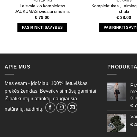
MOTERIMS
VAIKAMS
page
page
Laisvalaikio komplektas
Komplektukas „Laiming
JAUKUMAS šviesiai smėlinis
chaki
€
79.00
€
38.00
PASIRINKTI SAVYBES
PASIRINKTI SAV
This
This
product
produc
has
has
multiple
multipl
variants.
variant
APIE MUS
PRODUKTA
The
The
options
option
Mes esam - ĮdoMiau, 100% lietuviškas
may
may
Pr
prekės ženklas. Beveik visi mūsų gaminiai
be
be
me
(di
chosen
chose
iš patikrintų ir atrinktų, daugiausia
on
on
€
7
natūralių, audinių.
the
the
Vai
product
produc
€
4
page
page