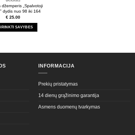
VAIKAMS
page
page
s džemperis „Spalvotoji
” dydis nuo 98 iki 164
€
25.00
IRINKTI SAVYBES
This
product
has
multiple
variants.
OS
INFORMACIJA
The
options
may
Prekių pristatymas
be
14 dienų grąžinimo garantija
chosen
on
Asmens duomenų tvarkymas
the
product
page