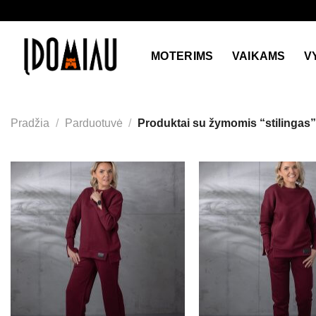
Skip
to
content
MOTERIMS
VAIKAMS
V
Pradžia
/
Parduotuvė
/
Produktai su žymomis “stilingas