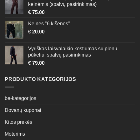
kelnėmis (spalvų pasirinkimas)
€
75.00
Kelnės "6 kišenės"
€
20.00
Vyriškas laisvalaikio kostiumas su plonu
pūkeliu, spalvų pasirinkimas
€
79.00
PRODUKTO KATEGORIJOS
be-kategorijos
Dovanų kuponai
Kitos prekės
Moterims