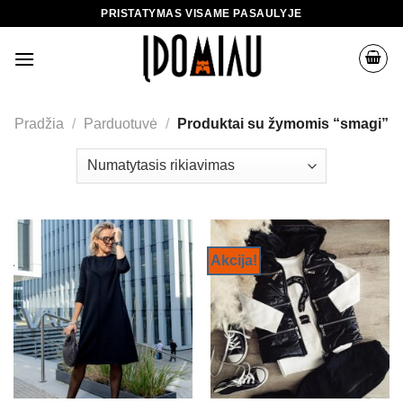
Skip
PRISTATYMAS VISAME PASAULYJE
to
content
Pradžia
/
Parduotuvė
/
Produktai su žymomis “smagi”
Akcija!