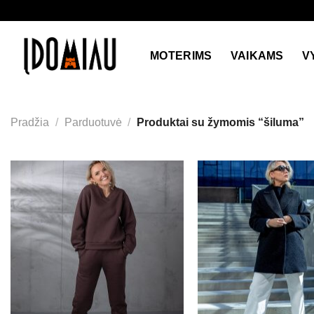
Skip
to
content
MOTERIMS
VAIKAMS
V
Pradžia
/
Parduotuvė
/
Produktai su žymomis “šiluma”