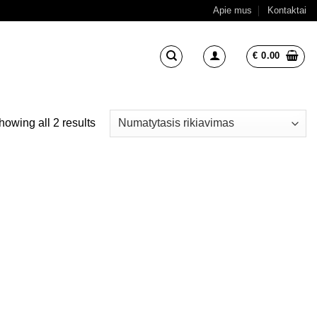
Apie mus
Kontaktai
€
0.00
howing all 2 results