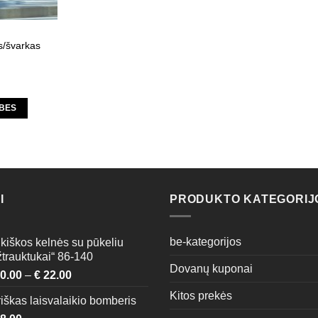
s/švarkas
YBES
t
e
s.
I
PRODUKTO KATEGORIJ
s
be-kategorijos
kiškos kelnės su pūkeliu
trauktukai“ 86-140
Dovanų kuponai
n
0.00
–
€
22.00
Kitos prekės
iškas laisvalaikio bomberis