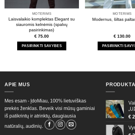
MOTERIMS
MOTERIMS
Laisvalaikio komplektas Elegant su
Modernus, šiltas palta
siauromis kelnėmis (spalvų
pasirinkimas)
€
75.00
€
130.00
PASIRINKTI SAVYBES
PASIRINKTI SAV
This
This
product
produc
has
has
multiple
multipl
variants.
variant
APIE MUS
PRODUKTA
The
The
options
option
Mes esam - ĮdoMiau, 100% lietuviškas
may
may
Vai
prekės ženklas. Beveik visi mūsų gaminiai
be
be
„Už
chosen
chose
iš patikrintų ir atrinktų, daugiausia
€
2
on
on
natūralių, audinių.
Vyr
the
the