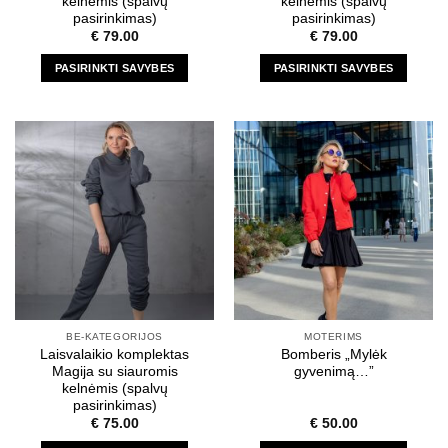
kelnėmis (spalvų
kelnėmis (spalvų
pasirinkimas)
pasirinkimas)
€
79.00
€
79.00
PASIRINKTI SAVYBES
PASIRINKTI SAVYBES
This
This
product
product
has
has
multiple
multiple
variants.
variants.
The
The
options
options
may
may
be
be
chosen
chosen
on
on
the
the
BE-KATEGORIJOS
MOTERIMS
product
product
Laisvalaikio komplektas
Bomberis „Mylėk
page
page
Magija su siauromis
gyvenimą…”
kelnėmis (spalvų
pasirinkimas)
€
75.00
€
50.00