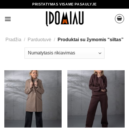
Skip
PRISTATYMAS VISAME PASAULYJE
to
content
Pradžia
/
Parduotuvė
/
Produktai su žymomis “siltas”