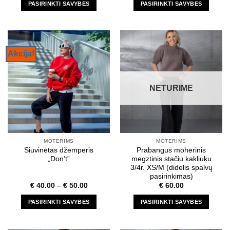
PASIRINKTI SAVYBES
PASIRINKTI SAVYBES
This
This
product
product
has
has
multiple
multiple
Akcija!
variants.
variants.
The
The
options
options
NETURIME
may
may
be
be
chosen
chosen
on
on
the
the
MOTERIMS
MOTERIMS
product
product
Siuvinėtas džemperis
Prabangus moherinis
page
page
„Don’t”
megztinis stačiu kakliuku
3/4r. XS/M (didelis spalvų
pasirinkimas)
€
40.00
–
€
50.00
€
60.00
PASIRINKTI SAVYBES
PASIRINKTI SAVYBES
This
This
product
product