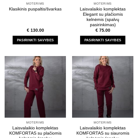
MOTERIMS
MOTERIMS
Laisvalaikio komplektas
Klasikinis puspaltis/švarkas
Elegant su plačiomis
kelnėmis (spalvų
pasirinkimas)
€
130.00
€
75.00
PASIRINKTI SAVYBES
PASIRINKTI SAVYBES
This
This
product
product
has
has
multiple
multiple
variants.
variants.
The
The
options
options
may
may
be
be
chosen
chosen
on
on
the
the
MOTERIMS
MOTERIMS
product
product
Laisvalaikio komplektas
Laisvalaikio komplektas
page
page
KOMFORTAS su plačiomis
KOMFORTAS su siauromis