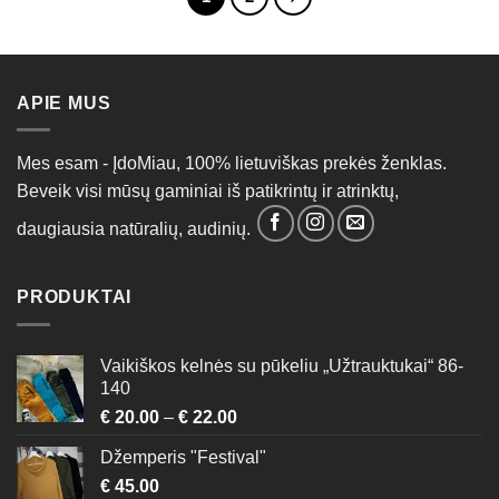
multiple
multiple
variants.
variants.
The
The
options
options
APIE MUS
may
may
be
be
chosen
chosen
Mes esam - ĮdoMiau, 100% lietuviškas prekės ženklas.
on
on
Beveik visi mūsų gaminiai iš patikrintų ir atrinktų,
the
the
product
product
daugiausia natūralių, audinių.
page
page
PRODUKTAI
Vaikiškos kelnės su pūkeliu „Užtrauktukai“ 86-
140
€
20.00
–
€
22.00
Džemperis "Festival"
€
45.00