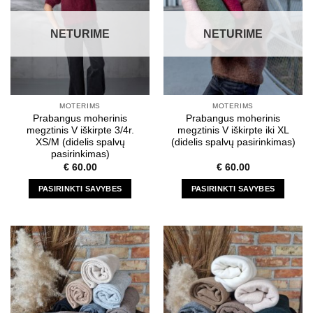
The
The
options
options
NETURIME
NETURIME
may
may
be
be
chosen
chosen
on
on
the
the
MOTERIMS
MOTERIMS
product
product
Prabangus moherinis
Prabangus moherinis
page
page
megztinis V iškirpte 3/4r.
megztinis V iškirpte iki XL
XS/M (didelis spalvų
(didelis spalvų pasirinkimas)
pasirinkimas)
€
60.00
€
60.00
PASIRINKTI SAVYBES
PASIRINKTI SAVYBES
This
This
product
product
has
has
multiple
multiple
variants.
variants.
The
The
options
options
may
may