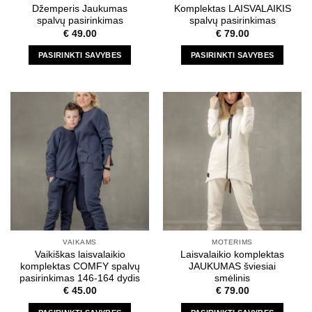
product
product
Džemperis Jaukumas
Komplektas LAISVALAIKIS
page
page
spalvų pasirinkimas
spalvų pasirinkimas
€
49.00
€
79.00
PASIRINKTI SAVYBES
PASIRINKTI SAVYBES
This
This
product
product
has
has
multiple
multiple
variants.
variants.
The
The
options
options
may
may
be
be
chosen
chosen
on
on
the
the
VAIKAMS
MOTERIMS
product
product
Vaikiškas laisvalaikio
Laisvalaikio komplektas
page
page
komplektas COMFY spalvų
JAUKUMAS šviesiai
pasirinkimas 146-164 dydis
smėlinis
€
45.00
€
79.00