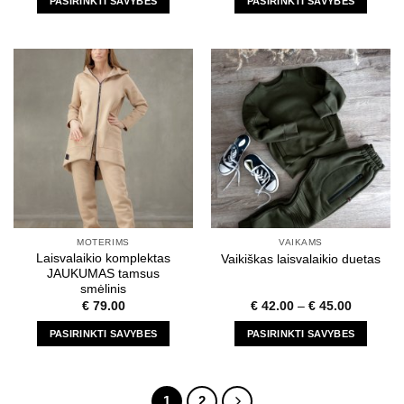
PASIRINKTI SAVYBES
PASIRINKTI SAVYBES
This
This
product
product
has
has
multiple
multiple
variants.
variants.
The
The
options
options
may
may
be
be
chosen
chosen
on
on
the
the
MOTERIMS
VAIKAMS
product
product
Laisvalaikio komplektas
Vaikiškas laisvalaikio duetas
page
page
JAUKUMAS tamsus
smėlinis
€
79.00
€
42.00
–
€
45.00
PASIRINKTI SAVYBES
PASIRINKTI SAVYBES
This
This
product
product
has
has
1
2