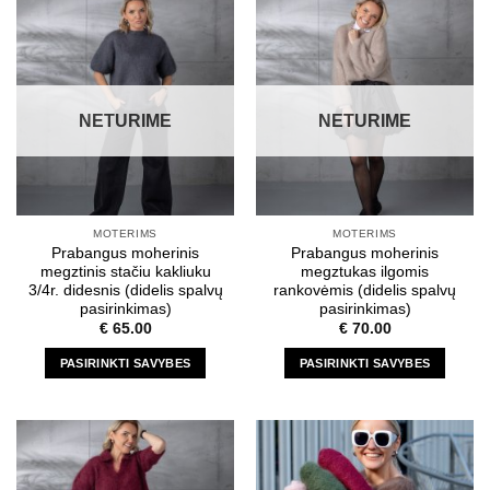
has
has
multiple
multiple
variants.
variants.
The
The
options
options
NETURIME
NETURIME
may
may
be
be
chosen
chosen
on
on
the
the
MOTERIMS
MOTERIMS
product
product
Prabangus moherinis
Prabangus moherinis
page
page
megztinis stačiu kakliuku
megztukas ilgomis
3/4r. didesnis (didelis spalvų
rankovėmis (didelis spalvų
pasirinkimas)
pasirinkimas)
€
65.00
€
70.00
PASIRINKTI SAVYBES
PASIRINKTI SAVYBES
This
This
product
product
has
has
multiple
multiple
variants.
variants.