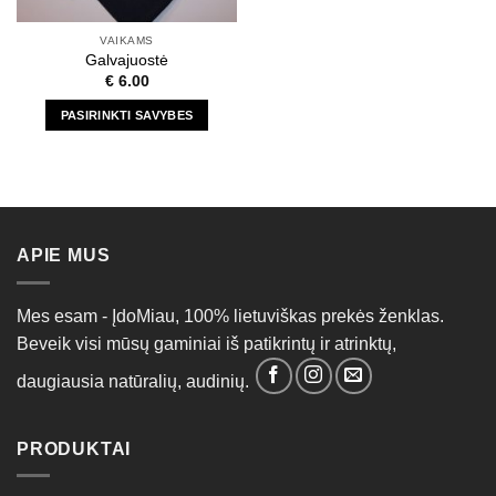
VAIKAMS
Galvajuostė
€
6.00
PASIRINKTI SAVYBES
This
product
has
multiple
variants.
APIE MUS
The
options
may
Mes esam - ĮdoMiau, 100% lietuviškas prekės ženklas.
be
Beveik visi mūsų gaminiai iš patikrintų ir atrinktų,
chosen
on
daugiausia natūralių, audinių.
the
product
page
PRODUKTAI