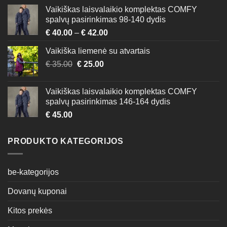
Vaikiškas laisvalaikio komplektas COMFY
spalvų pasirinkimas 98-140 dydis
€
40.00
–
€
42.00
Vaikiška liemenė su atvartais
Original
Current
€
35.00
€
25.00
price
price
was:
is:
Vaikiškas laisvalaikio komplektas COMFY
€ 35.00.
€ 25.00.
spalvų pasirinkimas 146-164 dydis
€
45.00
PRODUKTO KATEGORIJOS
be-kategorijos
Dovanų kuponai
Kitos prekės