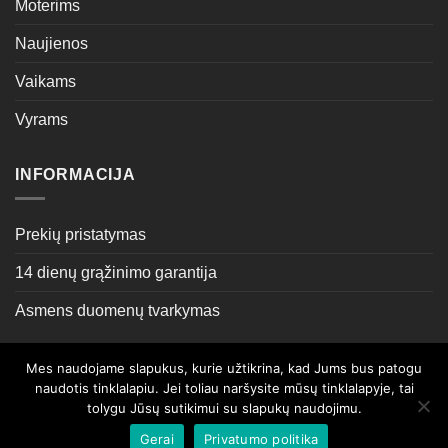
Moterims
Naujienos
Vaikams
Vyrams
INFORMACIJA
Prekių pristatymas
14 dienų grąžinimo garantija
Asmens duomenų tvarkymas
Mes naudojame slapukus, kurie užtikrina, kad Jums bus patogu
Sprendimas:
ML Grupė
naudotis tinklalapiu. Jei toliau naršysite mūsų tinklalapyje, tai
tolygu Jūsų sutikimui su slapukų naudojimu.
APIE MUS
KONTAKTAI
Gerai
Privatumo politika
© UAB Aukim kartu 2026