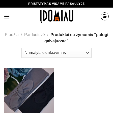
Skip
PRISTATYMAS VISAME PASAULYJE
to
content
Pradžia
/
Parduotuvė
/
Produktai su žymomis “patogi
galvajuoste”