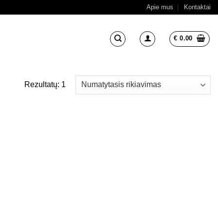
Apie mus
Kontaktai
€
0.00
Rezultatų: 1