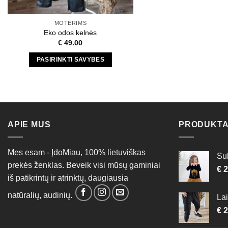
MOTERIMS
Eko odos kelnės
€
49.00
PASIRINKTI SAVYBES
This
product
has
multiple
variants.
APIE MUS
PRODUKTA
The
options
Mes esam - ĮdoMiau, 100% lietuviškas
may
Su
prekės ženklas. Beveik visi mūsų gaminiai
be
€
2
chosen
iš patikrintų ir atrinktų, daugiausia
on
natūralių, audinių.
Lai
the
€
2
product
page