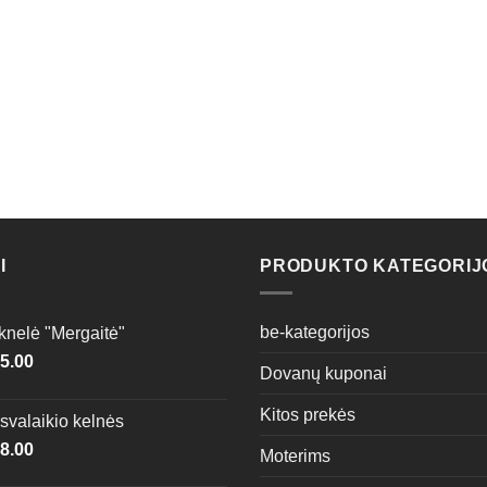
I
PRODUKTO KATEGORIJ
be-kategorijos
knelė "Mergaitė"
5.00
Dovanų kuponai
Kitos prekės
svalaikio kelnės
8.00
Moterims