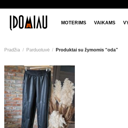
Skip
to
content
MOTERIMS
VAIKAMS
V
Pradžia
/
Parduotuvė
/
Produktai su žymomis “oda”