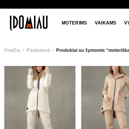
Skip
to
content
MOTERIMS
VAIKAMS
V
Pradžia
/
Parduotuvė
/
Produktai su žymomis “moterišk