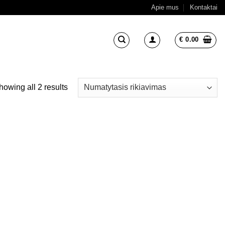
Apie mus
Kontaktai
€
0.00
howing all 2 results