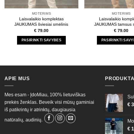
MOTERIMS
MOTERIMS
Laisvalaikio komplektas
Laisvalaikio kompl
JAUKUMAS šviesiai smėlinis
JAUKUMAS tamsus s
€
79.00
€
79.00
PASIRINKTI SAVYBES
PASIRINKTI SAV
This
This
product
produc
has
has
multiple
multipl
variants.
variant
APIE MUS
PRODUKTA
The
The
options
option
Mes esam - ĮdoMiau, 100% lietuviškas
may
may
Sub
prekės ženklas. Beveik visi mūsų gaminiai
be
be
€
3
chosen
chose
iš patikrintų ir atrinktų, daugiausia
on
on
natūralių, audinių.
Mod
the
the
€
1
product
produc