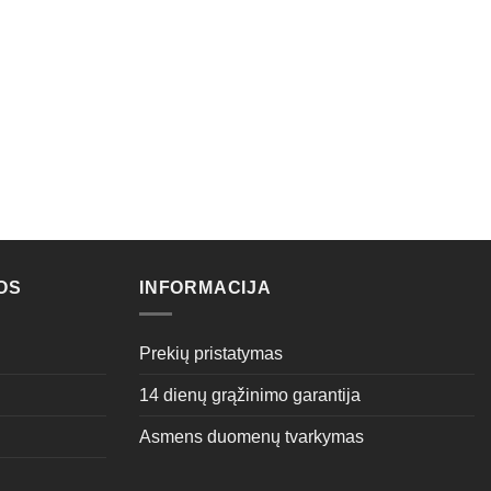
OS
INFORMACIJA
Prekių pristatymas
14 dienų grąžinimo garantija
Asmens duomenų tvarkymas