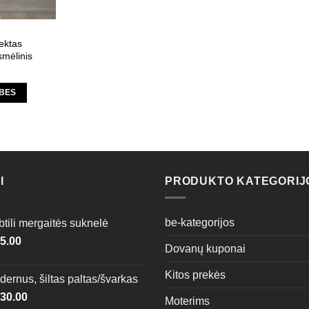
ektas
mėlinis
YBES
t
e
s.
I
PRODUKTO KATEGORIJ
s
be-kategorijos
tili mergaitės suknelė
5.00
Dovanų kuponai
n
Kitos prekės
ernus, šiltas paltas/švarkas
30.00
t
Moterims