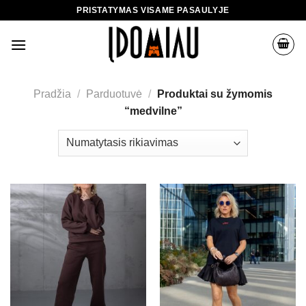
Skip
PRISTATYMAS VISAME PASAULYJE
to
content
Pradžia
/
Parduotuvė
/
Produktai su žymomis
“medvilne”