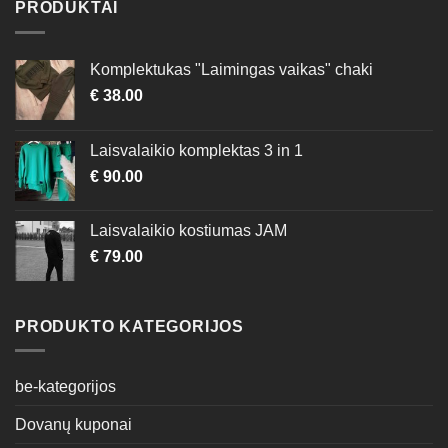
page
page
PRODUKTAI
Komplektukas "Laimingas vaikas" chaki
€
38.00
Laisvalaikio komplektas 3 in 1
€
90.00
Laisvalaikio kostiumas JAM
€
79.00
PRODUKTO KATEGORIJOS
be-kategorijos
Dovanų kuponai