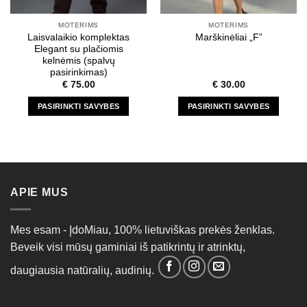
MOTERIMS
MOTERIMS
Laisvalaikio komplektas
Marškinėliai „F”
Elegant su plačiomis
kelnėmis (spalvų
pasirinkimas)
€
75.00
€
30.00
PASIRINKTI SAVYBES
PASIRINKTI SAVYBES
This
This
product
product
has
has
multiple
multiple
variants.
variants.
APIE MUS
The
The
options
options
may
may
Mes esam - ĮdoMiau, 100% lietuviškas prekės ženklas.
be
be
Beveik visi mūsų gaminiai iš patikrintų ir atrinktų,
chosen
chosen
on
on
daugiausia natūralių, audinių.
the
the
product
product