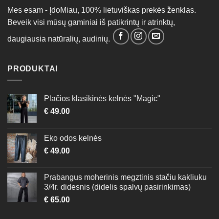
chosen
chosen
Mes esam - ĮdoMiau, 100% lietuviškas prekės ženklas.
on
on
Beveik visi mūsų gaminiai iš patikrintų ir atrinktų,
the
the
product
product
daugiausia natūralių, audinių.
page
page
PRODUKTAI
Plačios klasikinės kelnės "Magic"
€
49.00
Eko odos kelnės
€
49.00
Prabangus moherinis megztinis stačiu kakliuku
3/4r. didesnis (didelis spalvų pasirinkimas)
€
65.00