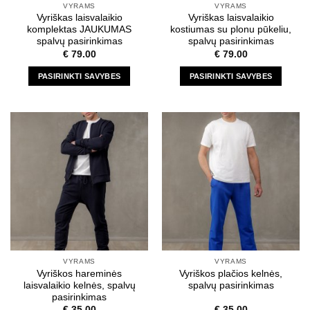
VYRAMS
VYRAMS
product
product
Vyriškas laisvalaikio
Vyriškas laisvalaikio
page
page
komplektas JAUKUMAS
kostiumas su plonu pūkeliu,
spalvų pasirinkimas
spalvų pasirinkimas
€
79.00
€
79.00
PASIRINKTI SAVYBES
PASIRINKTI SAVYBES
This
This
product
product
has
has
multiple
multiple
variants.
variants.
The
The
options
options
may
may
be
be
chosen
chosen
on
on
the
the
VYRAMS
VYRAMS
product
product
Vyriškos hareminės
Vyriškos plačios kelnės,
page
page
laisvalaikio kelnės, spalvų
spalvų pasirinkimas
pasirinkimas
€
35.00
€
35.00