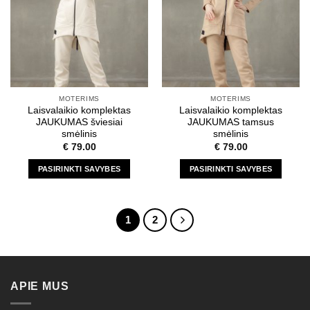
The
The
options
options
may
may
be
be
chosen
chosen
on
on
the
the
MOTERIMS
MOTERIMS
product
product
Laisvalaikio komplektas
Laisvalaikio komplektas
page
page
JAUKUMAS šviesiai
JAUKUMAS tamsus
smėlinis
smėlinis
€
79.00
€
79.00
PASIRINKTI SAVYBES
PASIRINKTI SAVYBES
This
This
product
product
has
has
1
2
multiple
multiple
variants.
variants.
The
The
options
options
APIE MUS
may
may
be
be