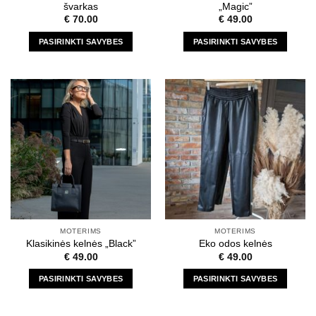
page
page
švarkas
„Magic”
€
70.00
€
49.00
PASIRINKTI SAVYBES
PASIRINKTI SAVYBES
This
This
product
product
has
has
multiple
multiple
variants.
variants.
The
The
options
options
may
may
be
be
chosen
chosen
on
on
the
the
MOTERIMS
MOTERIMS
product
product
Klasikinės kelnės „Black”
Eko odos kelnės
page
page
€
49.00
€
49.00
PASIRINKTI SAVYBES
PASIRINKTI SAVYBES
This
This
product
product