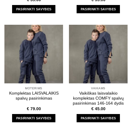
PASIRINKTI SAVYBES
PASIRINKTI SAVYBES
This
This
product
product
has
has
multiple
multiple
variants.
variants.
The
The
options
options
may
may
be
be
chosen
chosen
on
on
the
the
MOTERIMS
VAIKAMS
product
product
Komplektas LAISVALAIKIS
Vaikiškas laisvalaikio
page
page
spalvų pasirinkimas
komplektas COMFY spalvų
pasirinkimas 146-164 dydis
€
79.00
€
45.00
PASIRINKTI SAVYBES
PASIRINKTI SAVYBES
This
This
product
product