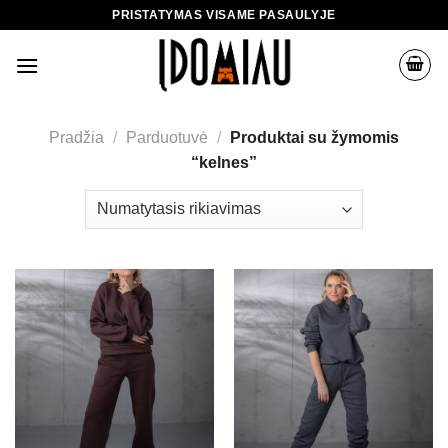
Skip
PRISTATYMAS VISAME PASAULYJE
to
content
Pradžia
/
Parduotuvė
/
Produktai su žymomis
“kelnes”