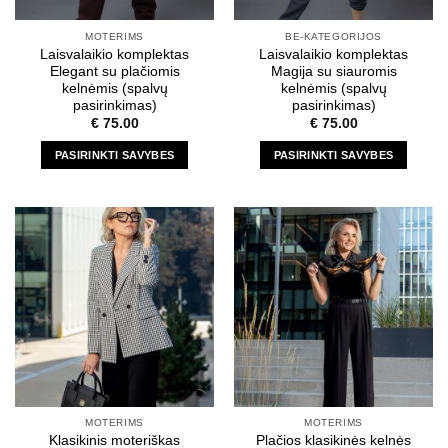
MOTERIMS
BE-KATEGORIJOS
Laisvalaikio komplektas
Laisvalaikio komplektas
Elegant su plačiomis
Magija su siauromis
kelnėmis (spalvų
kelnėmis (spalvų
pasirinkimas)
pasirinkimas)
€
75.00
€
75.00
PASIRINKTI SAVYBES
PASIRINKTI SAVYBES
This
This
product
product
has
has
multiple
multiple
variants.
variants.
The
The
options
options
may
may
be
be
chosen
chosen
on
on
the
the
MOTERIMS
MOTERIMS
product
product
Klasikinis moteriškas
Plačios klasikinės kelnės