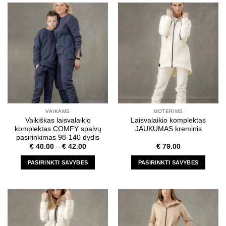
has
has
multiple
multiple
variants.
variants.
The
The
options
options
may
may
be
be
chosen
chosen
on
on
the
the
VAIKAMS
MOTERIMS
product
product
Vaikiškas laisvalaikio
Laisvalaikio komplektas
page
page
komplektas COMFY spalvų
JAUKUMAS kreminis
pasirinkimas 98-140 dydis
€
40.00
–
€
42.00
€
79.00
PASIRINKTI SAVYBES
PASIRINKTI SAVYBES
This
This
product
product
has
has
multiple
multiple
variants.
variants.