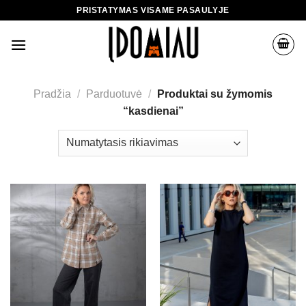
Skip
PRISTATYMAS VISAME PASAULYJE
to
content
Pradžia
/
Parduotuvė
/
Produktai su žymomis
“kasdienai”