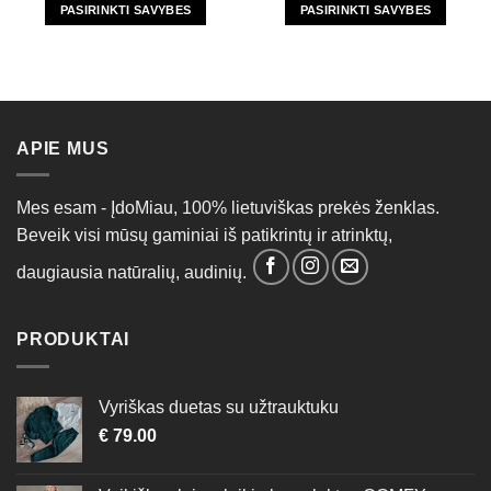
PASIRINKTI SAVYBES
PASIRINKTI SAVYBES
This
This
product
product
has
has
multiple
multiple
variants.
variants.
APIE MUS
The
The
options
options
may
may
Mes esam - ĮdoMiau, 100% lietuviškas prekės ženklas.
be
be
Beveik visi mūsų gaminiai iš patikrintų ir atrinktų,
chosen
chosen
on
on
daugiausia natūralių, audinių.
the
the
product
product
page
page
PRODUKTAI
Vyriškas duetas su užtrauktuku
€
79.00