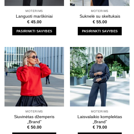
MOTERIMS
MOTERIMS
Languoti marškiniai
Suknelė su skeltukais
€
45.00
€
55.00
PASIRINKTI SAVYBES
PASIRINKTI SAVYBES
This
This
product
product
has
has
multiple
multiple
variants.
variants.
The
The
options
options
may
may
be
be
chosen
chosen
on
on
the
the
MOTERIMS
MOTERIMS
product
product
Siuvinėtas džemperis
Laisvalaikio komplektas
page
page
„Brand”
„Brand”
€
50.00
€
79.00