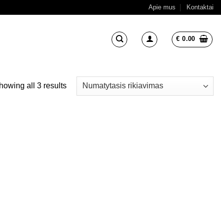
Apie mus
Kontaktai
€
0.00
howing all 3 results