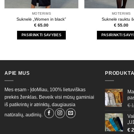
MOTERIMS
MOTERIMS
Suknelė „Women in black”
Suknelė rauktu 
€
65.00
€
55.00
PASIRINKTI SAVYBES
PASIRINKTI SAV
This
This
product
produc
has
has
multiple
multipl
variants.
variant
APIE MUS
PRODUKTA
The
The
options
option
Mes esam - ĮdoMiau, 100% lietuviškas
may
may
Mar
prekės ženklas. Beveik visi mūsų gaminiai
be
be
pas
chosen
chose
iš patikrintų ir atrinktų, daugiausia
€
1
on
on
natūralių, audinių.
Vai
the
the
„U
product
produc
€
2
page
page