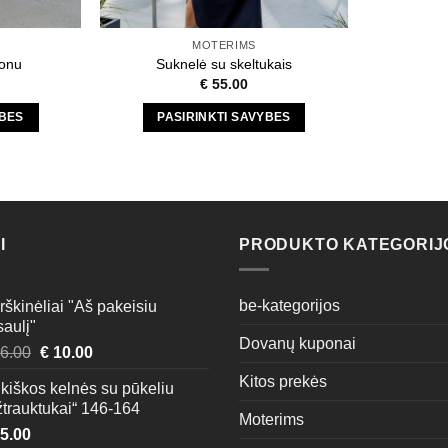
MOTERIMS
šonu
Suknelė su skeltukais
€
55.00
YBES
PASIRINKTI SAVYBES
This
t
product
has
e
multiple
s.
variants.
I
PRODUKTO KATEGORIJ
The
s
options
may
be-kategorijos
škinėliai "Aš pakeisiu
be
aulį"
Dovanų kuponai
n
chosen
Original
Current
6.00
€
10.00
on
price
price
Kitos prekės
kiškos kelnės su pūkeliu
was:
is:
the
žtrauktukai“ 146-164
€ 16.00.
€ 10.00.
t
product
Moterims
5.00
page