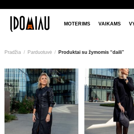
Skip
to
content
MOTERIMS
VAIKAMS
V
Pradžia
/
Parduotuvė
/
Produktai su žymomis “daili”